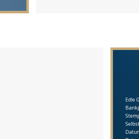
Edle 
Bankp
Stemp
Selbs
Datum