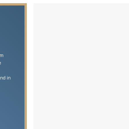
um
e
nd in