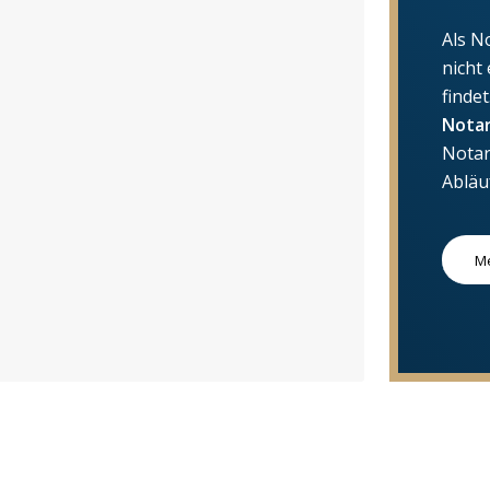
Als N
nicht
finde
Notar
Notar
Abläu
Me